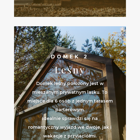
DOMEK 2
Leśny
Domek leśny położony jest w
mieszanym prywatnym lasku. To
miejsce dla 6 osób z jednym tarasem
parterowym.
Idealnie sprawdzi się na
romantyczny wyjazd we dwoje, jak i
wakacje z przyjaciółmi.