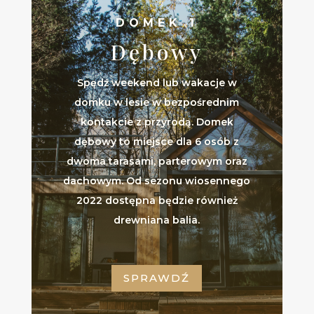
DOMEK 1
Dębowy
Spędź weekend lub wakacje w
domku w lesie w bezpośrednim
kontakcie z przyrodą. Domek
dębowy to miejsce dla 6 osób z
dwoma tarasami, parterowym oraz
dachowym. Od sezonu wiosennego
2022 dostępna będzie również
drewniana balia.
SPRAWDŹ