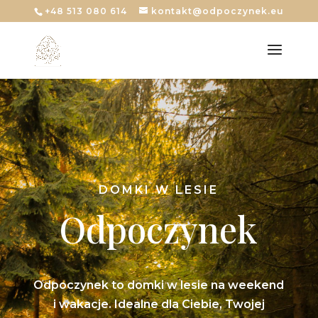
+48 513 080 614
kontakt@odpoczynek.eu
DOMKI W LESIE
Odpoczynek
Odpoczynek to domki w lesie na weekend
i wakacje. Idealne dla Ciebie, Twojej